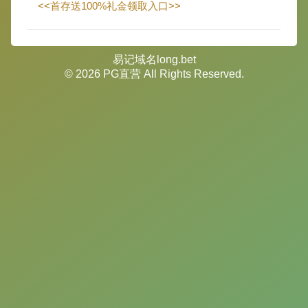
<<首存送100%礼金领取入口>>
易记域名long.bet
© 2026 PG直营 All Rights Reserved.